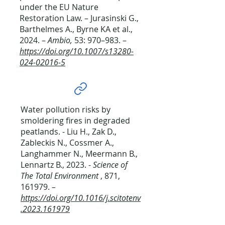
under the EU Nature
Restoration Law. – Jurasinski G.,
Barthelmes A., Byrne KA et al.,
2024. –
Ambio,
53: 970–983. –
https://doi.org/10.1007/s13280-
024-02016-5
Water pollution risks by
smoldering fires in degraded
peatlands. - Liu H., Zak D.,
Zableckis N., Cossmer A.,
Langhammer N., Meermann B.,
Lennartz B., 2023. -
Science of
The Total Environment
,
871,
161979.
–
https://doi.org/10.1016/j.scitotenv
.2023.161979